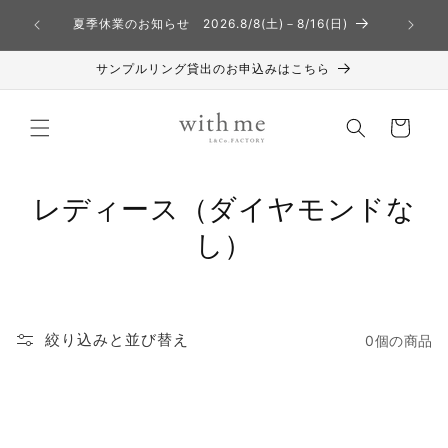
コンテ
熊本地方
ンツに
夏季休業のお知らせ 2026.8/8(土)－8/16(日)
進む
サンプルリング貸出のお申込みはこちら
カ
ー
ト
コ
レディース（ダイヤモンドな
レ
し）
ク
シ
絞り込みと並び替え
0個の商品
ョ
ン
: