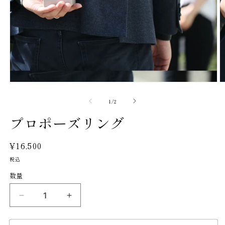
の
1
/
2
プロポーズリング
通
¥16,500
常
税込
価
数量
格
プ
プ
ロ
ロ
ポ
ポ