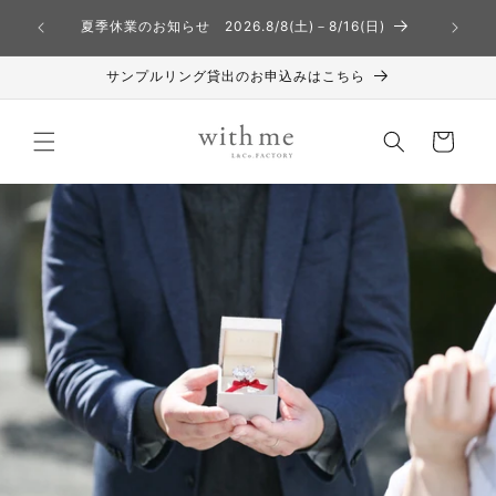
コンテ
熊本地方
ンツに
夏季休業のお知らせ 2026.8/8(土)－8/16(日)
進む
サンプルリング貸出のお申込みはこちら
カ
ー
ト