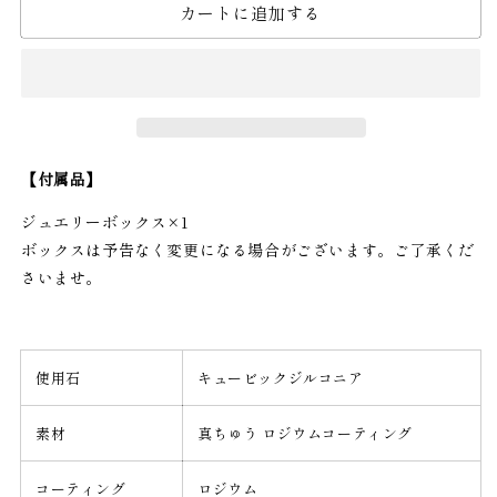
カートに追加する
ー
ー
ズ
ズ
リ
リ
ン
ン
グ
グ
の
の
【付属品】
数
数
量
量
ジュエリーボックス×1
を
を
ボックスは予告なく変更になる場合がございます。ご了承くだ
減
増
さいませ。
ら
や
す
す
使用石
キュービックジルコニア
素材
真ちゅう ロジウムコーティング
コーティング
ロジウム